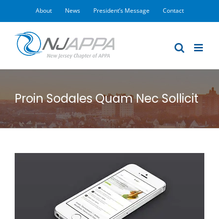
Skip
About
News
President’s Message
Contact
to
content
Proin Sodales Quam Nec Sollicit
View
Larger
Image