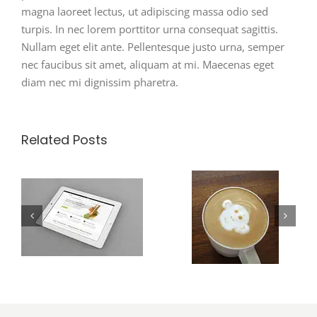
magna laoreet lectus, ut adipiscing massa odio sed
turpis. In nec lorem porttitor urna consequat sagittis.
Nullam eget elit ante. Pellentesque justo urna, semper
nec faucibus sit amet, aliquam at mi. Maecenas eget
diam nec mi dignissim pharetra.
Related Posts
Donec At
Class Aptent
a
Mauris
Taciti Soci Ad
Enims
Litora