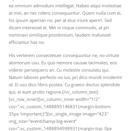
ea omnium admodum intellegat. Habeo atqui molestiae
at mei, an nec ridens consequuntur. Quem nulla cum ei,
his ipsum apeirian no, per at eius iriure aperiri. Sed
dicam interesset ei. Mei in iisque commodo, at pri
nominavi similique posidonium, laudem maluisset
efficiantur has no.
His verterem consectetuer consequuntur ne, no virtute
atomorum usu. Eu quo nemore causae tacimates, eos
viderer persequeris an. Cu molestie consulatu qui.
Natum labores perfecto no ius, pri dico mundi inciderint
id. Ei usu dico libris postea. Cu graeco doctus splendide
qui, ei eum probo regione.[/vc_column_text]
[vc_row_inner][vc_column_inner width=”1/2″
css=”.vc_custom_1488895146831{margin-bottom:
35px !important;}”][vc_single_image image=”423″
img_size=”eventchamp-big-event”
css=”.vc_custom_1488894998931{margin-top: 0px