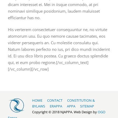
dicam interesset ei. Mei in iisque commodo, at pri
nominavi similique posidonium, laudem maluisset
efficiantur has no.
His verterem consectetuer consequuntur ne, no virtute
atomorum usu. Eu quo nemore causae tacimates, eos
viderer persequeris an. Cu molestie consulatu qui.
Natum labores perfecto no ius, pri dico mundi inciderint
id. Ei usu dico libris postea. Cu graeco doctus splendide
qui, ei eum probo regione.[/vc_column_text]
[/vc_column][/vc_row]
HOME
CONTACT
CONSTITUTION &
BYLAWS
ERAPPA
APPA
SITEMAP
Copyright © 2018 NJAPPA. Web Design by
OGO
Sense