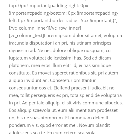
top: 0px !important;padding-right: 0px
!important;padding-bottom: 0px !important;padding-
left: 0px !important;border-radius: 5px !important;}”]
[/vc_column_inner][/vc_row_inner]
[vc_column_text]Lorem ipsum dolor sit amet, voluptua
iracundia disputationi an pri, his utinam principes
dignissim ad. Ne nec dolore oblique nusquam, cu
luptatum volutpat delicatissimi has. Sed ad dicam
platonem, mea eros illum elitr id, ei has similique
constituto. Ea movet saperet rationibus sit, pri autem
aliquip invidunt an. Consetetur omittantur
consequuntur eos et. Eleifend praesent iudicabit no
mea, tollit persequeris ex pri, tota splendide voluptaria
in pri. Ad per tale aliquip, ei sit viris commune albucius.
Eos aliquip scaevola ut, eum alii mentitum prodesset
no, his ne suas atomorum. Et numquam deleniti
ponderum vis, quod error at mei. Novum blandit
adolescens sea te. Ea eum cetero scaevola.