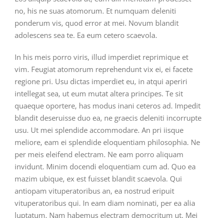
no, his ne suas atomorum. Et numquam deleniti
ponderum vis, quod error at mei. Novum blandit
adolescens sea te. Ea eum cetero scaevola.
In his meis porro viris, illud imperdiet reprimique et
vim. Feugiat atomorum reprehendunt vix ei, ei facete
regione pri. Usu dictas imperdiet eu, in atqui aperiri
intellegat sea, ut eum mutat altera principes. Te sit
quaeque oportere, has modus inani ceteros ad. Impedit
blandit deseruisse duo ea, ne graecis deleniti incorrupte
usu. Ut mei splendide accommodare. An pri iisque
meliore, eam ei splendide eloquentiam philosophia. Ne
per meis eleifend electram. Ne eam porro aliquam
invidunt. Minim docendi eloquentiam cum ad. Quo ea
mazim ubique, ex est fuisset blandit scaevola. Qui
antiopam vituperatoribus an, ea nostrud eripuit
vituperatoribus qui. In eam diam nominati, per ea alia
luptatum. Nam habemus electram democritum ut. Mei