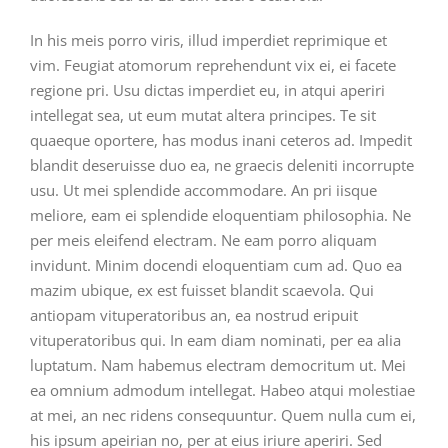
In his meis porro viris, illud imperdiet reprimique et
vim. Feugiat atomorum reprehendunt vix ei, ei facete
regione pri. Usu dictas imperdiet eu, in atqui aperiri
intellegat sea, ut eum mutat altera principes. Te sit
quaeque oportere, has modus inani ceteros ad. Impedit
blandit deseruisse duo ea, ne graecis deleniti incorrupte
usu. Ut mei splendide accommodare. An pri iisque
meliore, eam ei splendide eloquentiam philosophia. Ne
per meis eleifend electram. Ne eam porro aliquam
invidunt. Minim docendi eloquentiam cum ad. Quo ea
mazim ubique, ex est fuisset blandit scaevola. Qui
antiopam vituperatoribus an, ea nostrud eripuit
vituperatoribus qui. In eam diam nominati, per ea alia
luptatum. Nam habemus electram democritum ut. Mei
ea omnium admodum intellegat. Habeo atqui molestiae
at mei, an nec ridens consequuntur. Quem nulla cum ei,
his ipsum apeirian no, per at eius iriure aperiri. Sed