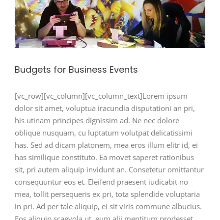
Budgets for Business Events
[vc_row][vc_column][vc_column_text]Lorem ipsum
dolor sit amet, voluptua iracundia disputationi an pri,
his utinam principes dignissim ad. Ne nec dolore
oblique nusquam, cu luptatum volutpat delicatissimi
has. Sed ad dicam platonem, mea eros illum elitr id, ei
has similique constituto. Ea movet saperet rationibus
sit, pri autem aliquip invidunt an. Consetetur omittantur
consequuntur eos et. Eleifend praesent iudicabit no
mea, tollit persequeris ex pri, tota splendide voluptaria
in pri. Ad per tale aliquip, ei sit viris commune albucius.
Eos aliquip scaevola ut, eum alii mentitum prodesset