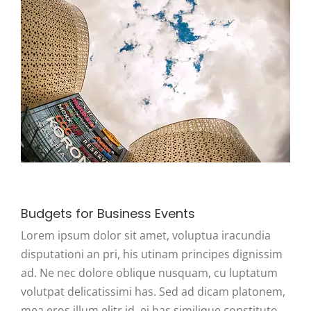
Budgets for Business Events
Lorem ipsum dolor sit amet, voluptua iracundia
disputationi an pri, his utinam principes dignissim
ad. Ne nec dolore oblique nusquam, cu luptatum
volutpat delicatissimi has. Sed ad dicam platonem,
mea eros illum elitr id, ei has similique constituto.