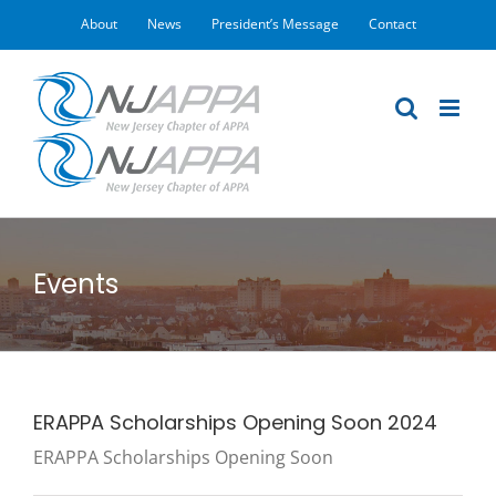
Skip
About
News
President’s Message
Contact
to
content
Events
ERAPPA Scholarships Opening Soon 2024
ERAPPA Scholarships Opening Soon