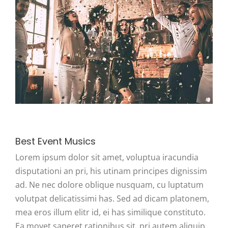
Best Event Musics
Lorem ipsum dolor sit amet, voluptua iracundia
disputationi an pri, his utinam principes dignissim
ad. Ne nec dolore oblique nusquam, cu luptatum
volutpat delicatissimi has. Sed ad dicam platonem,
mea eros illum elitr id, ei has similique constituto.
Ea movet saperet rationibus sit, pri autem aliquip